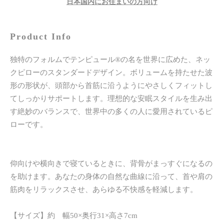
日本国内にお住まいの方向け
Product Info
独特のフォルムでテンピュール®の名を世界に広めた、ネッ
クピローのスタンダードデザイン。ボリュームを持たせた波
形の形状が、頭部から首筋に沿うようにやさしくフィットし
てしっかりサポートします。理想的な安眠スタイルを生み出
す絶妙のバランスで、世界中の多くの人に愛用されているピ
ローです。
仰向けや横向きで寝ているときに、背骨がまっすぐになるの
を助けます。あなたの身体の自然な曲線に沿って、首や肩の
筋肉をリラックスさせ、あらゆる不快感を軽減します。
【サイズ】約 幅50×奥行31×高さ7cm