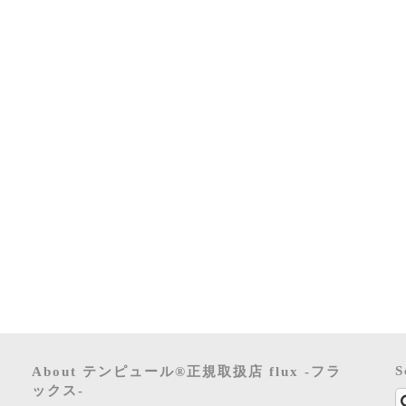
S
About テンピュール®正規取扱店 flux -フラ
ックス-