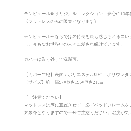
テンピュール® オリジナルコレクション 安心の10年
《マットレスのみの販売となります》
テンピュール® ならではの特長を最も感じられるコ
し、今もなお世界中の人々に愛され続けています。
カバーは取り外して洗濯可。
【カバー生地】表面：ポリエステル99%、ポリウレタン
【サイズ】約 幅97×長さ195×厚さ21cm
【ご注意ください】
マットレスは床に直置きせず、必ずベッドフレームを
対象外となりますので十分ご注意ください。湿度が気