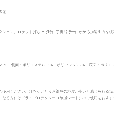
保証
レクション。ロケット打ち上げ時に宇宙飛行士にかかる加速重力を
1% 側面：ポリエステル98%、ポリウレタン2%、底面：ポリエス
ご使用ください。汗をかいたりお部屋の湿度が高いと感じられる場
になる方にはドライプロテクター（除湿シート）のご使用をおすす