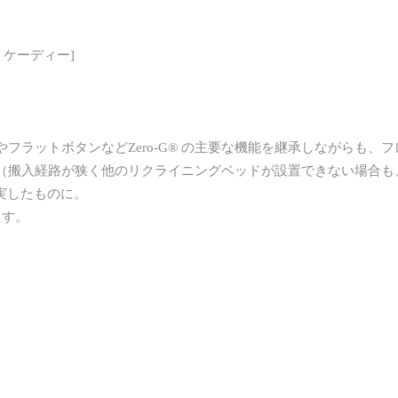
ート ケーディー]
タンやフラットボタンなどZero-G® の主要な機能を継承しながら
（搬入経路が狭く他のリクライニングベッドが設置できない場合も
実したものに。
ます。