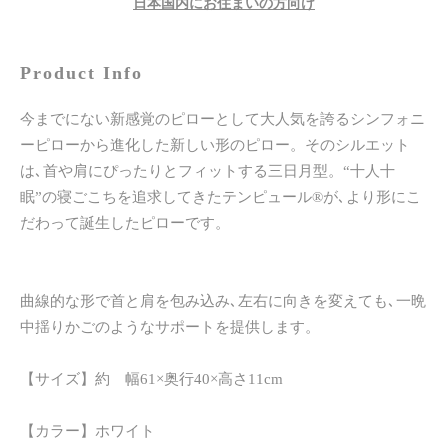
日本国内にお住まいの方向け
Product Info
今までにない新感覚のピローとして大人気を誇るシンフォニ
ーピローから進化した新しい形のピロー。そのシルエット
は､首や肩にぴったりとフィットする三日月型。“十人十
眠”の寝ごこちを追求してきたテンピュール®が､より形にこ
だわって誕生したピローです。
曲線的な形で首と肩を包み込み､左右に向きを変えても､一晩
中揺りかごのようなサポートを提供します。
【サイズ】約 幅61×奥行40×高さ11cm
【カラー】ホワイト